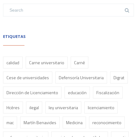
ETIQUETAS
calidad
Carne universitario
Carné
Cese de universidades
Defensoría Universitaria
Digrat
Dirección de Licenciamiento
educación
Fiscalización
Hcéres
ilegal
ley universitaria
licenciamiento
mac
Martín Benavides
Medicina
reconocimiento