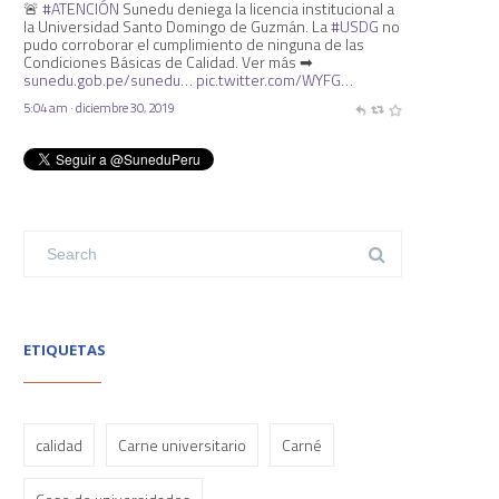
🚨
#ATENCIÓN
Sunedu deniega la licencia institucional a
la Universidad Santo Domingo de Guzmán. La
#USDG
no
pudo corroborar el cumplimiento de ninguna de las
Condiciones Básicas de Calidad. Ver más ➡
sunedu.gob.pe/sunedu…
pic.twitter.com/WYFG…
5:04 am · diciembre 30, 2019
ETIQUETAS
calidad
Carne universitario
Carné