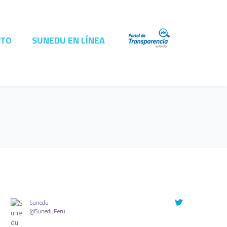
CTO
SUNEDU EN LÍNEA
Sunedu
@SuneduPeru