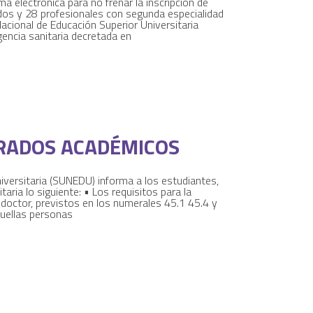
ma electrónica para no frenar la inscripción de
iados y 28 profesionales con segunda especialidad
Nacional de Educación Superior Universitaria
encia sanitaria decretada en
GRADOS ACADÉMICOS
iversitaria (SUNEDU) informa a los estudiantes,
ria lo siguiente: • Los requisitos para la
 doctor, previstos en los numerales 45.1 45.4 y
aquellas personas