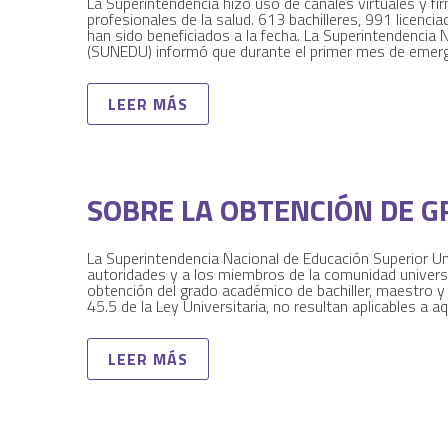
La Superintendencia hizo uso de canales virtuales y fir
profesionales de la salud. 613 bachilleres, 991 licenc
han sido beneficiados a la fecha. La Superintendencia 
(SUNEDU) informó que durante el primer mes de emerg
LEER MÁS
SOBRE LA OBTENCIÓN DE 
La Superintendencia Nacional de Educación Superior Un
autoridades y a los miembros de la comunidad universita
obtención del grado académico de bachiller, maestro y
45.5 de la Ley Universitaria, no resultan aplicables a 
LEER MÁS