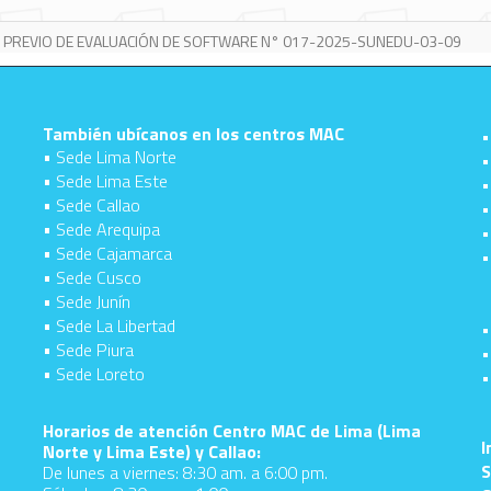
También ubícanos en los centros MAC
•
• Sede Lima Norte
•
• Sede Lima Este
•
• Sede Callao
•
• Sede Arequipa
•
• Sede Cajamarca
•
• Sede Cusco
• Sede Junín
• Sede La Libertad
•
• Sede Piura
•
• Sede Loreto
•
d
Horarios de atención Centro MAC de Lima (Lima
I
Norte y Lima Este) y Callao:
S
De lunes a viernes: 8:30 am. a 6:00 pm.