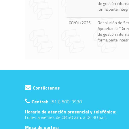
Contáctenos
Central:
(511) 500-3930
Horario de atención presencial y telefónica:
Lunes a viernes de 08:30 a.m. a 04:30 p.m.
Mesa de partes: