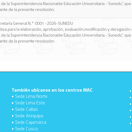
También ubícanos en los centros MAC
•
• Sede Lima Norte
•
• Sede Lima Este
•
• Sede Callao
•
• Sede Arequipa
•
• Sede Cajamarca
•
• Sede Cusco