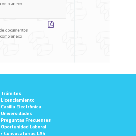
 Trámites
 Licenciamiento
 Casilla Electrónica
 Universidades
 Preguntas Frecuentes
 Oportunidad Laboral
• Convocatorias CAS