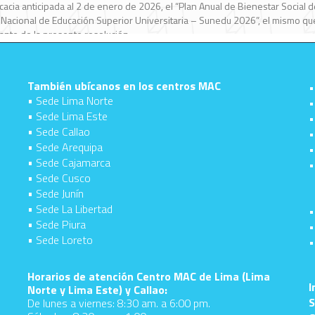
También ubícanos en los centros MAC
•
• Sede Lima Norte
•
• Sede Lima Este
•
• Sede Callao
•
• Sede Arequipa
•
• Sede Cajamarca
•
• Sede Cusco
• Sede Junín
• Sede La Libertad
•
• Sede Piura
•
• Sede Loreto
•
d
Horarios de atención Centro MAC de Lima (Lima
I
Norte y Lima Este) y Callao:
S
De lunes a viernes: 8:30 am. a 6:00 pm.