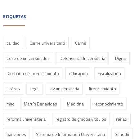
ETIQUETAS
calidad
Carne universitario
Carné
Cese de universidades
Defensoría Universitaria
Digrat
Dirección de Licenciamiento
educación
Fiscalización
Hcéres
ilegal
ley universitaria
licenciamiento
mac
Martín Benavides
Medicina
reconocimiento
reforma universitaria
registro de grados y títulos
renati
Sanciones
Sistema de Información Universitaria
Sunedu