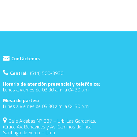
Contáctenos
Central:
(511) 500-3930
Horario de atención presencial y telefónica:
Lunes a viernes de 08:30 a.m. a 04:30 p.m.
Mesa de partes:
Lunes a viernes de 08:30 a.m. a 04:30 p.m.
Calle Aldabas N° 337 – Urb. Las Gardenias.
(Cruce Av. Benavides y Av. Caminos del Inca)
Santiago de Surco – Lima