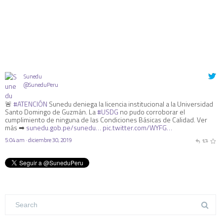
Sunedu
@SuneduPeru
🚨
#ATENCIÓN
Sunedu deniega la licencia institucional a la Universidad
Santo Domingo de Guzmán. La
#USDG
no pudo corroborar el
cumplimiento de ninguna de las Condiciones Básicas de Calidad. Ver
más ➡
sunedu.gob.pe/sunedu…
pic.twitter.com/WYFG…
5:04 am · diciembre 30, 2019