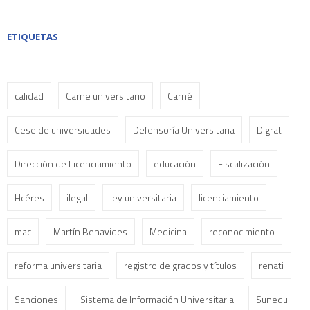
ETIQUETAS
calidad
Carne universitario
Carné
Cese de universidades
Defensoría Universitaria
Digrat
Dirección de Licenciamiento
educación
Fiscalización
Hcéres
ilegal
ley universitaria
licenciamiento
mac
Martín Benavides
Medicina
reconocimiento
reforma universitaria
registro de grados y títulos
renati
Sanciones
Sistema de Información Universitaria
Sunedu