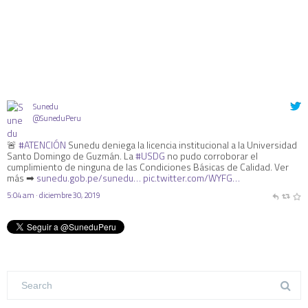
Sunedu
@SuneduPeru
🚨
#ATENCIÓN
Sunedu deniega la licencia institucional a la Universidad
Santo Domingo de Guzmán. La
#USDG
no pudo corroborar el
cumplimiento de ninguna de las Condiciones Básicas de Calidad. Ver
más ➡
sunedu.gob.pe/sunedu…
pic.twitter.com/WYFG…
5:04 am · diciembre 30, 2019