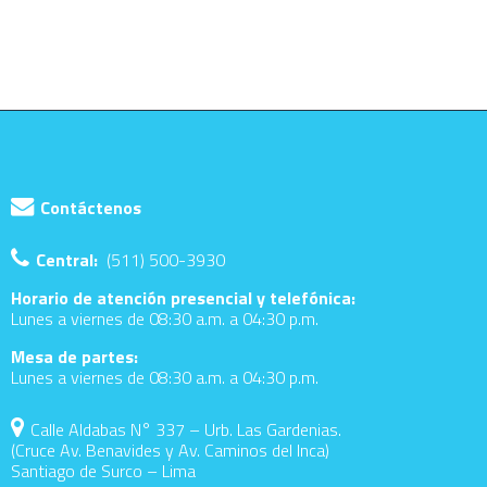
Contáctenos
Central:
(511) 500-3930
Horario de atención presencial y telefónica:
Lunes a viernes de 08:30 a.m. a 04:30 p.m.
Mesa de partes:
Lunes a viernes de 08:30 a.m. a 04:30 p.m.
Calle Aldabas N° 337 – Urb. Las Gardenias.
(Cruce Av. Benavides y Av. Caminos del Inca)
Santiago de Surco – Lima