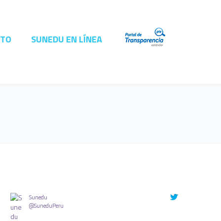
CTO
SUNEDU EN LÍNEA
Sunedu
@SuneduPeru