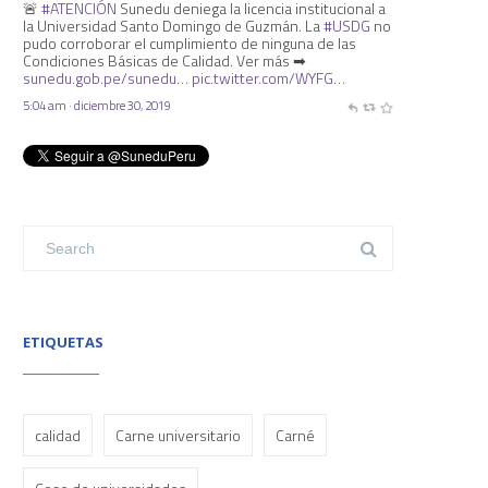
🚨
#ATENCIÓN
Sunedu deniega la licencia institucional a
la Universidad Santo Domingo de Guzmán. La
#USDG
no
pudo corroborar el cumplimiento de ninguna de las
Condiciones Básicas de Calidad. Ver más ➡
sunedu.gob.pe/sunedu…
pic.twitter.com/WYFG…
5:04 am · diciembre 30, 2019
ETIQUETAS
calidad
Carne universitario
Carné