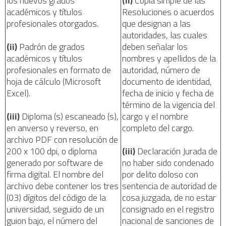
los nuevos grados
(ii)
Copia simple de las
académicos y títulos
Resoluciones o acuerdos
profesionales otorgados.
que designan a las
autoridades, las cuales
(ii)
Padrón de grados
deben señalar los
académicos y títulos
nombres y apellidos de la
profesionales en formato de
autoridad, número de
hoja de cálculo (Microsoft
documento de identidad,
Excel).
fecha de inicio y fecha de
término de la vigencia del
(iii)
Diploma (s) escaneado (s),
cargo y el nombre
en anverso y reverso, en
completo del cargo.
archivo PDF con resolución de
200 x 100 dpi, o diploma
(iii)
Declaración Jurada de
generado por software de
no haber sido condenado
firma digital. El nombre del
por delito doloso con
archivo debe contener los tres
sentencia de autoridad de
(03) dígitos del código de la
cosa juzgada, de no estar
universidad, seguido de un
consignado en el registro
guion bajo, el número del
nacional de sanciones de