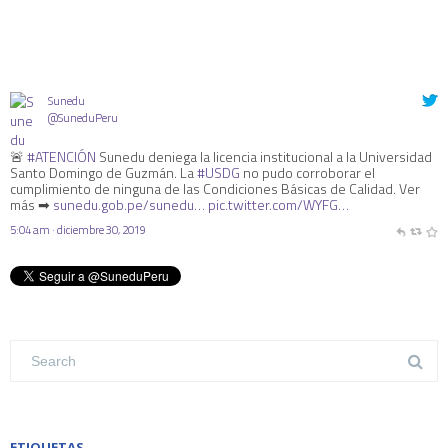
Sunedu
@SuneduPeru
🚨
#ATENCIÓN
Sunedu deniega la licencia institucional a la Universidad
Santo Domingo de Guzmán. La
#USDG
no pudo corroborar el
cumplimiento de ninguna de las Condiciones Básicas de Calidad. Ver
más ➡
sunedu.gob.pe/sunedu…
pic.twitter.com/WYFG…
5:04 am · diciembre 30, 2019
ETIQUETAS