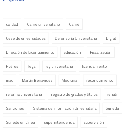
calidad
Carne universitario
Carné
Cese de universidades
Defensoría Universitaria
Digrat
Dirección de Licenciamiento
educación
Fiscalización
Hcéres
ilegal
ley universitaria
licenciamiento
mac
Martín Benavides
Medicina
reconocimiento
reforma universitaria
registro de grados y títulos
renati
Sanciones
Sistema de Información Universitaria
Sunedu
Sunedu en Línea
superintendencia
supervisión