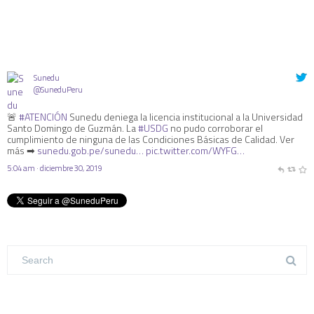
Sunedu
@SuneduPeru
🚨
#ATENCIÓN
Sunedu deniega la licencia institucional a la Universidad
Santo Domingo de Guzmán. La
#USDG
no pudo corroborar el
cumplimiento de ninguna de las Condiciones Básicas de Calidad. Ver
más ➡
sunedu.gob.pe/sunedu…
pic.twitter.com/WYFG…
5:04 am · diciembre 30, 2019