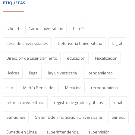
ETIQUETAS
calidad
Carne universitario
Carné
Cese de universidades
Defensoría Universitaria
Digrat
Dirección de Licenciamiento
educación
Fiscalización
Hcéres
ilegal
ley universitaria
licenciamiento
mac
Martín Benavides
Medicina
reconocimiento
reforma universitaria
registro de grados y títulos
renati
Sanciones
Sistema de Información Universitaria
Sunedu
Sunedu en Línea
superintendencia
supervisión