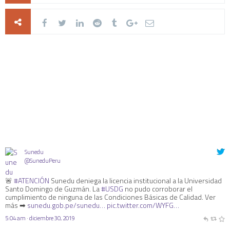
Sunedu
@SuneduPeru
🚨
#ATENCIÓN
Sunedu deniega la licencia institucional a la Universidad
Santo Domingo de Guzmán. La
#USDG
no pudo corroborar el
cumplimiento de ninguna de las Condiciones Básicas de Calidad. Ver
más ➡
sunedu.gob.pe/sunedu…
pic.twitter.com/WYFG…
5:04 am · diciembre 30, 2019