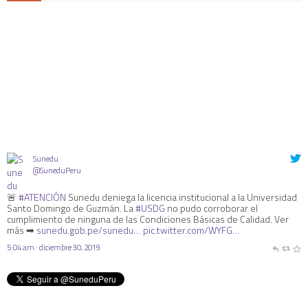
Sunedu
@SuneduPeru
🚨
#ATENCIÓN
Sunedu deniega la licencia institucional a la Universidad
Santo Domingo de Guzmán. La
#USDG
no pudo corroborar el
cumplimiento de ninguna de las Condiciones Básicas de Calidad. Ver
más ➡
sunedu.gob.pe/sunedu…
pic.twitter.com/WYFG…
5:04 am · diciembre 30, 2019