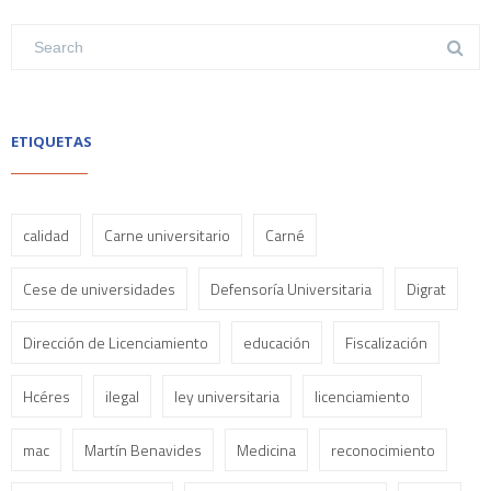
ETIQUETAS
calidad
Carne universitario
Carné
Cese de universidades
Defensoría Universitaria
Digrat
Dirección de Licenciamiento
educación
Fiscalización
Hcéres
ilegal
ley universitaria
licenciamiento
mac
Martín Benavides
Medicina
reconocimiento