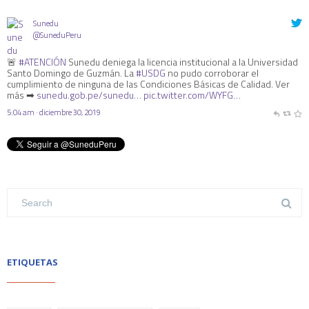
Sunedu
@SuneduPeru
🚨
#ATENCIÓN
Sunedu deniega la licencia institucional a la Universidad
Santo Domingo de Guzmán. La
#USDG
no pudo corroborar el
cumplimiento de ninguna de las Condiciones Básicas de Calidad. Ver
más ➡
sunedu.gob.pe/sunedu…
pic.twitter.com/WYFG…
5:04 am · diciembre 30, 2019
ETIQUETAS