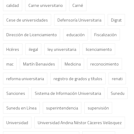
calidad
Carne universitario
Carné
Cese de universidades
Defensoría Universitaria
Digrat
Dirección de Licenciamiento
educación
Fiscalización
Hcéres
ilegal
ley universitaria
licenciamiento
mac
Martín Benavides
Medicina
reconocimiento
reforma universitaria
registro de grados y títulos
renati
Sanciones
Sistema de Información Universitaria
Sunedu
Sunedu en Línea
superintendencia
supervisión
Universidad
Universidad Andina Néstor Cáceres Velásquez