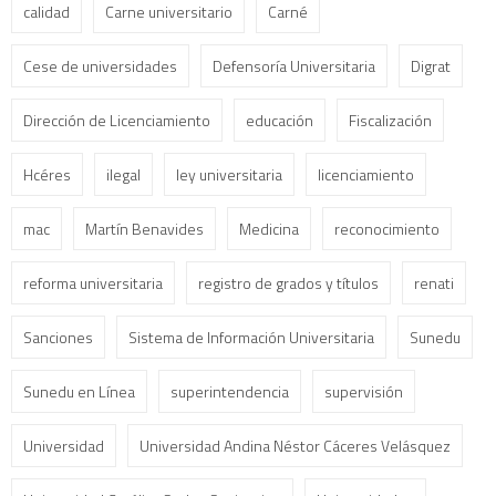
calidad
Carne universitario
Carné
Cese de universidades
Defensoría Universitaria
Digrat
Dirección de Licenciamiento
educación
Fiscalización
Hcéres
ilegal
ley universitaria
licenciamiento
mac
Martín Benavides
Medicina
reconocimiento
reforma universitaria
registro de grados y títulos
renati
Sanciones
Sistema de Información Universitaria
Sunedu
Sunedu en Línea
superintendencia
supervisión
Universidad
Universidad Andina Néstor Cáceres Velásquez