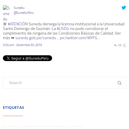
Sunedu
@SuneduPeru
🚨
#ATENCIÓN
Sunedu deniega la licencia institucional a la Universidad
Santo Domingo de Guzmán. La
#USDG
no pudo corroborar el
cumplimiento de ninguna de las Condiciones Básicas de Calidad. Ver
más ➡
sunedu.gob.pe/sunedu…
pic.twitter.com/WYFG…
5:04 am · diciembre 30, 2019
ETIQUETAS