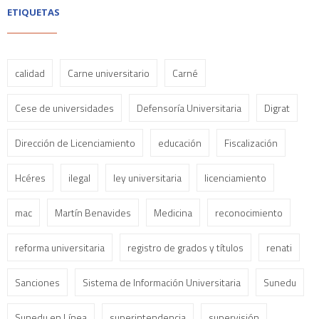
ETIQUETAS
calidad
Carne universitario
Carné
Cese de universidades
Defensoría Universitaria
Digrat
Dirección de Licenciamiento
educación
Fiscalización
Hcéres
ilegal
ley universitaria
licenciamiento
mac
Martín Benavides
Medicina
reconocimiento
reforma universitaria
registro de grados y títulos
renati
Sanciones
Sistema de Información Universitaria
Sunedu
Sunedu en Línea
superintendencia
supervisión