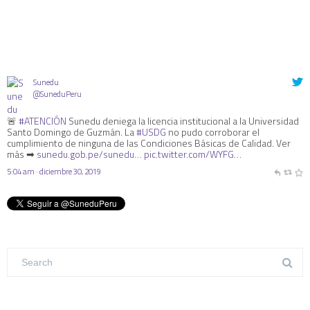
Sunedu
@SuneduPeru
🚨
#ATENCIÓN
Sunedu deniega la licencia institucional a la Universidad
Santo Domingo de Guzmán. La
#USDG
no pudo corroborar el
cumplimiento de ninguna de las Condiciones Básicas de Calidad. Ver
más ➡
sunedu.gob.pe/sunedu…
pic.twitter.com/WYFG…
5:04 am · diciembre 30, 2019