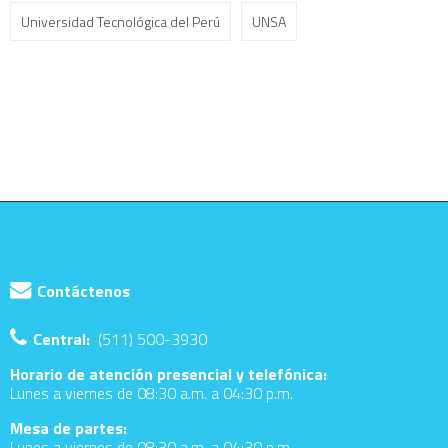
Universidad Tecnológica del Perú
UNSA
Contáctenos
Central:
(511) 500-3930
Horario de atención presencial y telefónica:
Lunes a viernes de 08:30 a.m. a 04:30 p.m.
Mesa de partes:
Lunes a viernes de 08:30 a.m. a 04:30 p.m.