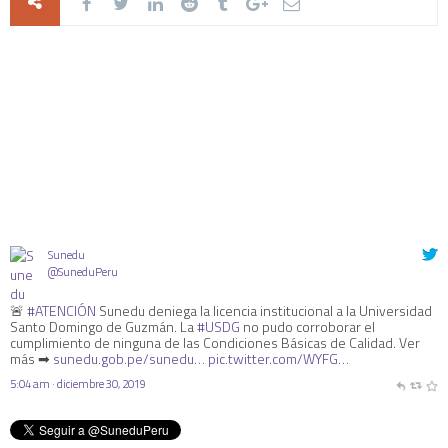
Sunedu
@SuneduPeru
🚨
#ATENCIÓN
Sunedu deniega la licencia institucional a la Universidad
Santo Domingo de Guzmán. La
#USDG
no pudo corroborar el
cumplimiento de ninguna de las Condiciones Básicas de Calidad. Ver
más ➡
sunedu.gob.pe/sunedu…
pic.twitter.com/WYFG…
5:04 am · diciembre 30, 2019