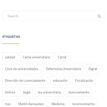
ETIQUETAS
calidad
Carne universitario
Carné
Cese de universidades
Defensoría Universitaria
Digrat
Dirección de Licenciamiento
educación
Fiscalización
Hcéres
ilegal
ley universitaria
licenciamiento
mac
Martín Benavides
Medicina
reconocimiento