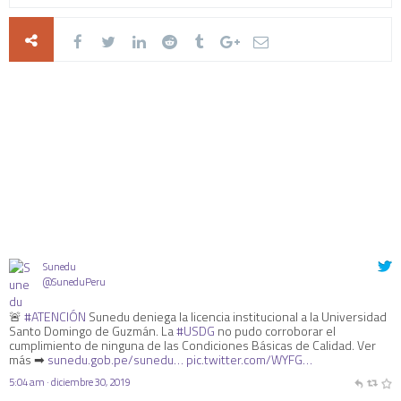
Sunedu
@SuneduPeru
🚨
#ATENCIÓN
Sunedu deniega la licencia institucional a la Universidad
Santo Domingo de Guzmán. La
#USDG
no pudo corroborar el
cumplimiento de ninguna de las Condiciones Básicas de Calidad. Ver
más ➡
sunedu.gob.pe/sunedu…
pic.twitter.com/WYFG…
5:04 am · diciembre 30, 2019