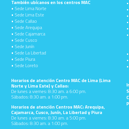
También ubícanos en los centros MAC
•
• Sede Lima Norte
•
• Sede Lima Este
•
• Sede Callao
•
• Sede Arequipa
•
• Sede Cajamarca
•
• Sede Cusco
• Sede Junín
• Sede La Libertad
•
• Sede Piura
•
• Sede Loreto
•
d
Horarios de atención Centro MAC de Lima (Lima
I
Norte y Lima Este) y Callao:
S
De lunes a viernes: 8:30 am. a 6:00 pm.
Sábados: 8:30 am. a 1:00 pm.
C
P
Horarios de atención Centros MAC: Arequipa,
Cajamarca, Cusco, Junín, La Libertad y Piura
De lunes a viernes: 8:30 am. a 5:00 pm.
Sábados: 8:30 am. a 1:00 pm.