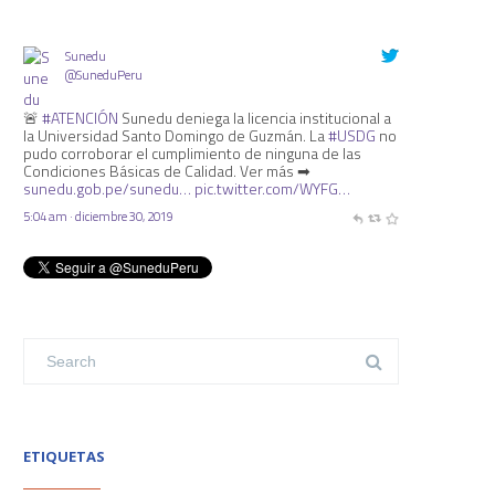
Sunedu
@SuneduPeru
🚨
#ATENCIÓN
Sunedu deniega la licencia institucional a
la Universidad Santo Domingo de Guzmán. La
#USDG
no
pudo corroborar el cumplimiento de ninguna de las
Condiciones Básicas de Calidad. Ver más ➡
sunedu.gob.pe/sunedu…
pic.twitter.com/WYFG…
5:04 am · diciembre 30, 2019
ETIQUETAS