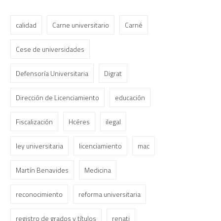
calidad
Carne universitario
Carné
Cese de universidades
Defensoría Universitaria
Digrat
Dirección de Licenciamiento
educación
Fiscalización
Hcéres
ilegal
ley universitaria
licenciamiento
mac
Martín Benavides
Medicina
reconocimiento
reforma universitaria
registro de grados y títulos
renati