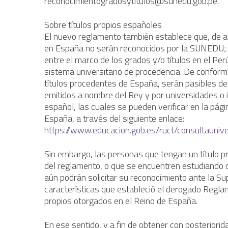
reconocimientogradosytitulos@sunedu.gob.pe
.
Sobre títulos propios españoles
El nuevo reglamento también establece que, de ah
en España no serán reconocidos por la SUNEDU; e
entre el marco de los grados y/o títulos en el Perú
sistema universitario de procedencia. De conformi
títulos procedentes de España, serán pasibles de 
emitidos a nombre del Rey y por universidades o i
español, las cuales se pueden verificar en la pág
España, a través del siguiente enlace:
https://www.educacion.gob.es/ruct/consultauniv
Sin embargo, las personas que tengan un título pr
del reglamento, o que se encuentren estudiando o
aún podrán solicitar su reconocimiento ante la S
características que estableció el derogado Reglam
propios otorgados en el Reino de España.
En ese sentido, y a fin de obtener con posteriorid