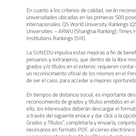
En cuanto a los criterios de calidad, serán recono
universidades ubicadas en las primeras 500 posic
internacionales: QS World University Rankings (
Universities – ARWU (Shanghai Ranking); Times H
Institutions Rankings (SIR).
La SUNEDU impulsa estas mejoras a fin de benefi
peruanos y extranjeros, que dentro de la libre mov
grados y/o títulos en el exterior, requieren cont
un reconocimiento oficial de los mismos en el Perú
de ser el caso, para acceder a mejores oportunid
En tiempos de distancia social, es importante d
reconocimiento de grados y títulos emitidos en el
ello, los interesados deberán descargar el formato
a través del siguiente enlace y dar click a la opc
Grados y Títulos”, completarla y enviarla, conju
necesarios en formato PDF, al correo electrónico