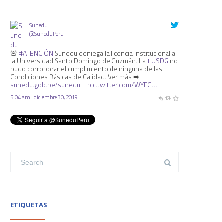
Sunedu
@SuneduPeru
🚨
#ATENCIÓN
Sunedu deniega la licencia institucional a
la Universidad Santo Domingo de Guzmán. La
#USDG
no
pudo corroborar el cumplimiento de ninguna de las
Condiciones Básicas de Calidad. Ver más ➡
sunedu.gob.pe/sunedu…
pic.twitter.com/WYFG…
5:04 am · diciembre 30, 2019
ETIQUETAS