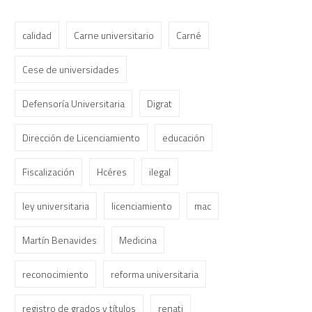
calidad
Carne universitario
Carné
Cese de universidades
Defensoría Universitaria
Digrat
Dirección de Licenciamiento
educación
Fiscalización
Hcéres
ilegal
ley universitaria
licenciamiento
mac
Martín Benavides
Medicina
reconocimiento
reforma universitaria
registro de grados y títulos
renati