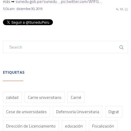
más ➡
sunedu.gob.pe/sunedu…
pic.twitter.com/WYFG…
5:04 am · diciembre 30, 2019
ETIQUETAS
calidad
Carne universitario
Carné
Cese de universidades
Defensoría Universitaria
Digrat
Dirección de Licenciamiento
educación
Fiscalización