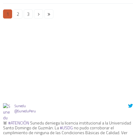
1
2
3
Sunedu
@SuneduPeru
🚨
#ATENCIÓN
Sunedu deniega la licencia institucional a la Universidad
Santo Domingo de Guzmán. La
#USDG
no pudo corroborar el
cumplimiento de ninguna de las Condiciones Básicas de Calidad. Ver