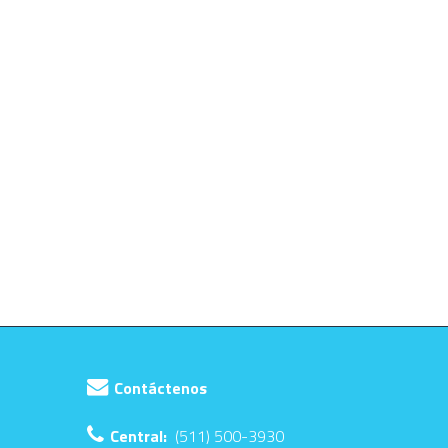
Contáctenos
Central:
(511) 500-3930