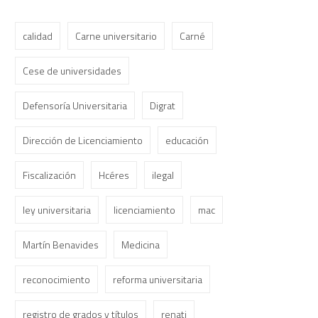
calidad
Carne universitario
Carné
Cese de universidades
Defensoría Universitaria
Digrat
Dirección de Licenciamiento
educación
Fiscalización
Hcéres
ilegal
ley universitaria
licenciamiento
mac
Martín Benavides
Medicina
reconocimiento
reforma universitaria
registro de grados y títulos
renati