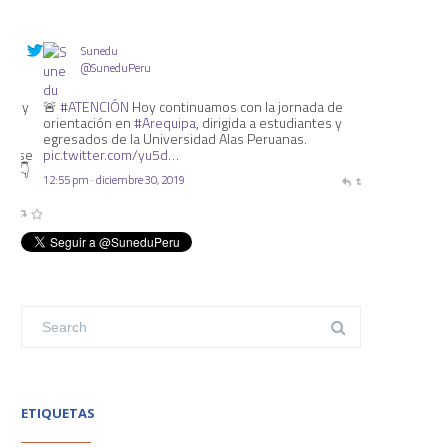
Sunedu
@SuneduPeru
🚨
#ATENCIÓN
Hoy continuamos con la jornada de
orientación en
#Arequipa
, dirigida a estudiantes y
egresados de la Universidad Alas Peruanas.
pic.twitter.com/yu5d…
12:55 pm · diciembre 30, 2019
ETIQUETAS