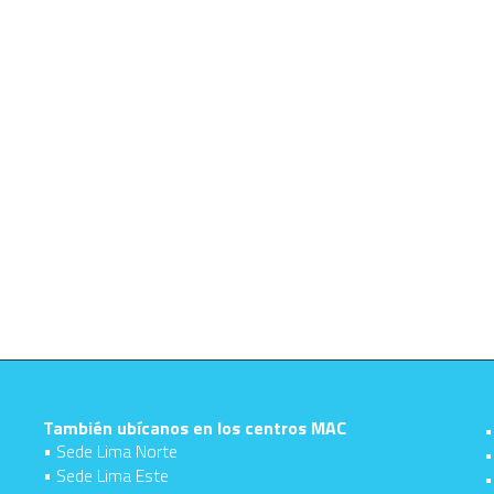
También ubícanos en los centros MAC
•
• Sede Lima Norte
•
• Sede Lima Este
•