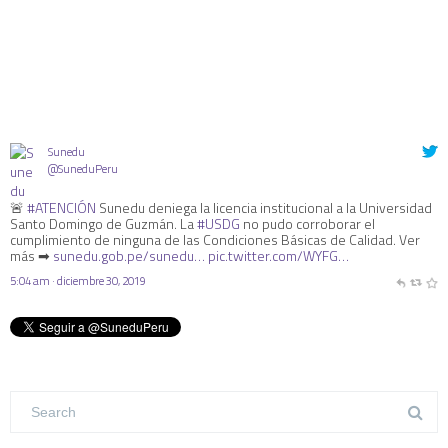
Sunedu
@SuneduPeru
🚨
#ATENCIÓN
Sunedu deniega la licencia institucional a la Universidad
Santo Domingo de Guzmán. La
#USDG
no pudo corroborar el
cumplimiento de ninguna de las Condiciones Básicas de Calidad. Ver
más ➡
sunedu.gob.pe/sunedu…
pic.twitter.com/WYFG…
5:04 am · diciembre 30, 2019