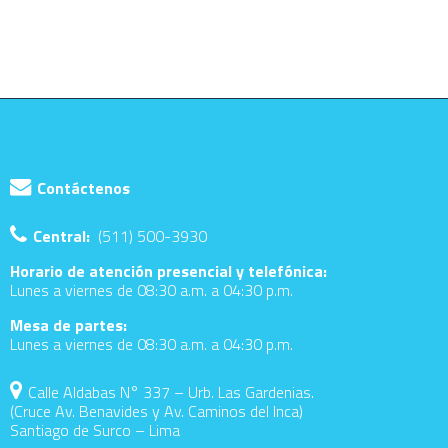
Contáctenos
Central:
(511) 500-3930
Horario de atención presencial y telefónica:
Lunes a viernes de 08:30 a.m. a 04:30 p.m.
Mesa de partes:
Lunes a viernes de 08:30 a.m. a 04:30 p.m.
Calle Aldabas N° 337 – Urb. Las Gardenias.
(Cruce Av. Benavides y Av. Caminos del Inca)
Santiago de Surco – Lima