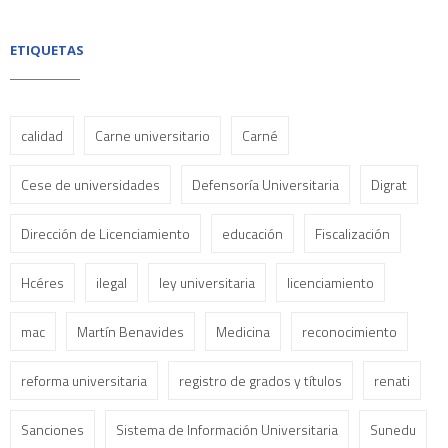
ETIQUETAS
calidad
Carne universitario
Carné
Cese de universidades
Defensoría Universitaria
Digrat
Dirección de Licenciamiento
educación
Fiscalización
Hcéres
ilegal
ley universitaria
licenciamiento
mac
Martín Benavides
Medicina
reconocimiento
reforma universitaria
registro de grados y títulos
renati
Sanciones
Sistema de Información Universitaria
Sunedu