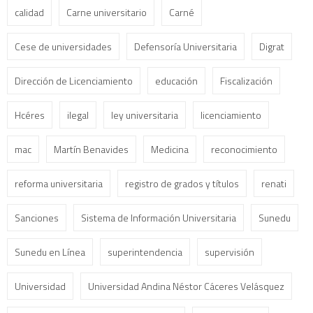
calidad
Carne universitario
Carné
Cese de universidades
Defensoría Universitaria
Digrat
Dirección de Licenciamiento
educación
Fiscalización
Hcéres
ilegal
ley universitaria
licenciamiento
mac
Martín Benavides
Medicina
reconocimiento
reforma universitaria
registro de grados y títulos
renati
Sanciones
Sistema de Información Universitaria
Sunedu
Sunedu en Línea
superintendencia
supervisión
Universidad
Universidad Andina Néstor Cáceres Velásquez