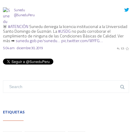
Sunedu
@SuneduPeru
🚨
#ATENCIÓN
Sunedu deniega la licencia institucional a la Universidad
Santo Domingo de Guzmán. La
#USDG
no pudo corroborar el
cumplimiento de ninguna de las Condiciones Básicas de Calidad. Ver
más ➡
sunedu.gob.pe/sunedu…
pic.twitter.com/WYFG…
5:04 am · diciembre 30, 2019
ETIQUETAS