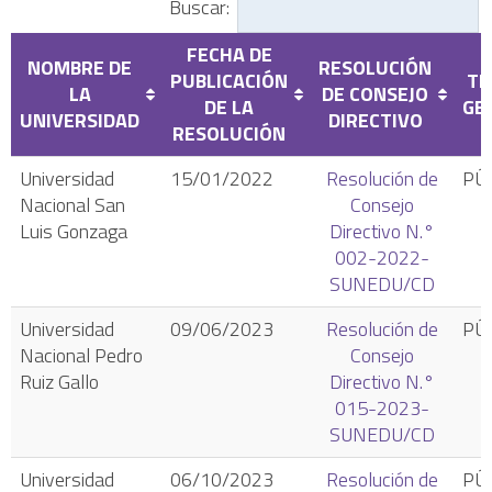
Buscar:
FECHA DE
NOMBRE DE
RESOLUCIÓN
PUBLICACIÓN
TI
LA
DE CONSEJO
DE LA
GE
UNIVERSIDAD
DIRECTIVO
RESOLUCIÓN
Universidad
15/01/2022
Resolución de
PÚ
Nacional San
Consejo
Luis Gonzaga
Directivo N.°
002-2022-
SUNEDU/CD
Universidad
09/06/2023
Resolución de
PÚ
Nacional Pedro
Consejo
Ruiz Gallo
Directivo N.°
015-2023-
SUNEDU/CD
Universidad
06/10/2023
Resolución de
PÚ