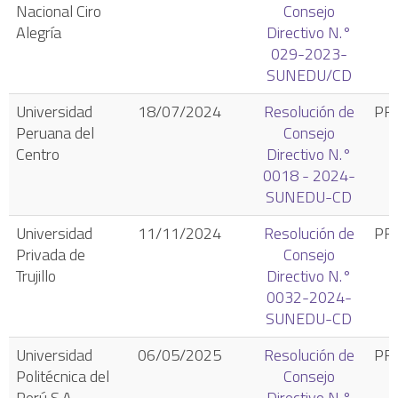
Nacional Ciro
Consejo
Alegría
Directivo N.°
029-2023-
SUNEDU/CD
Universidad
18/07/2024
Resolución de
PR
Peruana del
Consejo
Centro
Directivo N.°
0018 - 2024-
SUNEDU-CD
Universidad
11/11/2024
Resolución de
PR
Privada de
Consejo
Trujillo
Directivo N.°
0032-2024-
SUNEDU-CD
Universidad
06/05/2025
Resolución de
PR
Politécnica del
Consejo
Perú S.A.
Directivo N.°