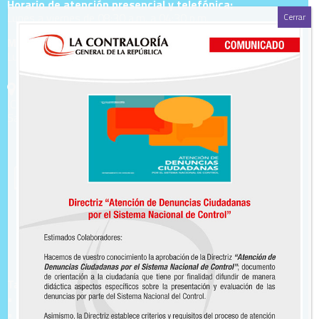
Horario de atención presencial y telefónica:
Lunes a viernes de 08:30 a.m. a 04:30 p.m.
Cerrar
Mesa de partes:
Lunes a viernes de 08:30 a.m. a 04:30 p.m.
Calle Aldabas N° 337 – Urb. Las Gardenias.
(Cruce Av. Benavides y Av. Caminos del Inca)
Santiago de Surco – Lima
También ubícanos en los centros MAC
• Sede Lima Norte
• Sede Lima Este