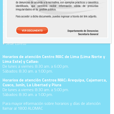
• Sede Callao
• Sede Arequipa
• Sede Cajamarca
• Sede Cusco
• Sede Junín
• Sede La Libertad
• Sede Piura
• Sede Loreto
Horarios de atención Centro MAC de Lima (Lima Norte y
Lima Este) y Callao:
De lunes a viernes: 8:30 am. a 6:00 pm.
Sábados: 8:30 am. a 1:00 pm.
Horarios de atención Centros MAC: Arequipa, Cajamarca,
Cusco, Junín, La Libertad y Piura
De lunes a viernes: 8:30 am. a 5:00 pm.
Sábados: 8:30 am. a 1:00 pm.
Para mayor información sobre horarios y días de atención
llamar al 1800 ALOMAC